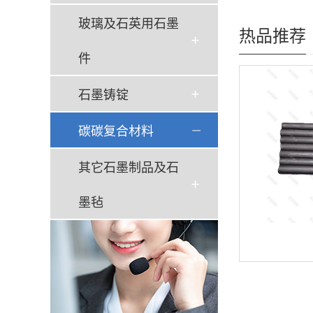
玻璃及石英用石墨
热品推荐
件
石墨铸锭
碳碳复合材料
其它石墨制品及石
墨毡