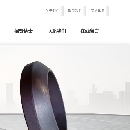
关于我们
联系我们
网站地图
招贤纳士
联系我们
在线留言