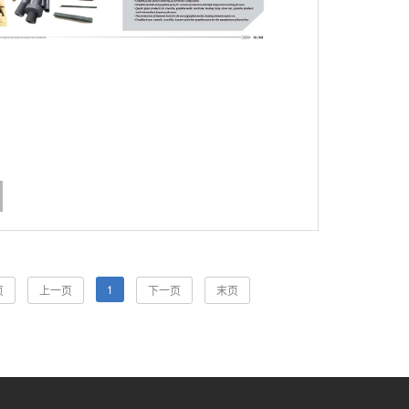
1
页
上一页
下一页
末页