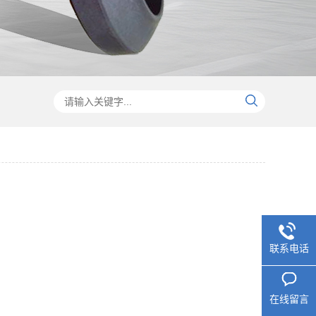
联系电话
在线留言