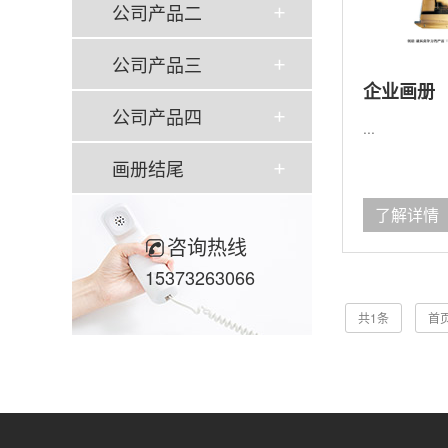
公司产品二
公司产品三
企业画册
公司产品四
...
画册结尾
了解详情
咨询热线
15373263066
共1条
首