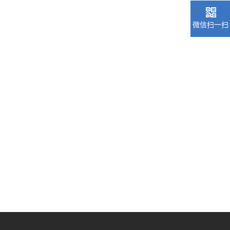
微信扫一扫