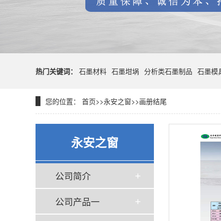
热门关键词：
石墨材料
石墨坩埚
分析类石墨制品
石墨模
您的位置：
首页
>>
永安之窗
>>
画册结尾
永安之窗
公司简介
公司产品一